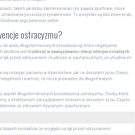
iach, takich jak kluby zainteresowań czy zajęcia sportowe, może
 umacniania poczucia przynależności. To wszystko są kluczowe kroki,
i budować jego pewność siebie.
wencje ostracyzmu?
ć do wielu długoterminowych konsekwencji, które negatywnie
ch skutków jest
trudność w nawiązywaniu relacji interpersonalnych
.
 lęk przed odrzuceniem i trudności w zaufaniu innym, co utrudnia im
e się rozwijać zarówno w dzieciństwie, jak i w dorosłym życiu. Dzieci,
miejętności i wartość, co może prowadzić do długotrwałych
tny aspekt długoterminowych konsekwencji ostracyzmu. Osoby, które
emy z efektywnym zarządzaniem stresem w dorosłym życiu. Często
roblemów ze zdrowiem fizycznym i psychicznym.
ć bliskich kontaktów ze względu na lęk przed odrzuceniem.