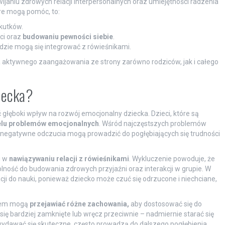
ijaniu zdrowych relacji interpersonalnych oraz umiejętności radzenia
óre mogą pomóc, to:
kutków.
ci oraz
budowaniu pewności siebie
.
dzie mogą się integrować z rówieśnikami.
aktywnego zaangażowania ze strony zarówno rodziców, jak i całego
ziecka?
głęboki wpływ na rozwój emocjonalny dziecka. Dzieci, które są
elu problemów emocjonalnych
. Wśród najczęstszych problemów
 negatywne odczucia mogą prowadzić do pogłębiających się trudności
i w
nawiązywaniu relacji z rówieśnikami
. Wykluczenie powoduje, że
lność do budowania zdrowych przyjaźni oraz interakcji w grupie. W
i do nauki, ponieważ dziecko może czuć się odrzucone i niechciane,
zmem mogą
przejawiać różne zachowania,
aby dostosować się do
się bardziej zamknięte lub wręcz przeciwnie – nadmiernie starać się
ydawać się skuteczne, często prowadzą do dalszego pogłębienia