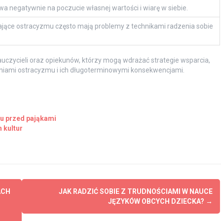
a negatywnie na poczucie własnej wartości i wiarę w siebie.
jące ostracyzmu często mają problemy z technikami radzenia sobie
auczycieli oraz opiekunów, którzy mogą wdrażać strategie wsparcia,
eniami ostracyzmu i ich długoterminowymi konsekwencjami.
u przed pająkami
 kultur
ACH
JAK RADZIĆ SOBIE Z TRUDNOŚCIAMI W NAUCE
JĘZYKÓW OBCYCH DZIECKA?
→