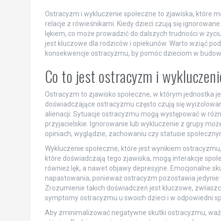
Ostracyzm i wykluczenie społeczne to zjawiska, które m
relacje z rówieśnikami. Kiedy dzieci czują się ignorowa
lękiem, co może prowadzić do dalszych trudności w życiu
jest kluczowe dla rodziców i opiekunów. Warto wziąć po
konsekwencje ostracyzmu, by pomóc dzieciom w budowan
Co to jest ostracyzm i wykluczen
Ostracyzm to zjawisko społeczne, w którym jednostka j
doświadczające ostracyzmu często czują się wyizolowan
alienacji. Sytuacje ostracyzmu mogą występować w różnyc
przyjacielskie. Ignorowanie lub wykluczenie z grupy mo
opiniach, wyglądzie, zachowaniu czy statusie społeczny
Wykluczenie społeczne, które jest wynikiem ostracyzm
które doświadczają tego zjawiska, mogą interakcje społ
również lęk, a nawet objawy depresyjne. Emocjonalne sk
napastowania, ponieważ ostracyzm pozostawia jedynie 
Zrozumienie takich doświadczeń jest kluczowe, zwłaszcz
symptomy ostracyzmu u swoich dzieci i w odpowiedni s
Aby zminimalizować negatywne skutki ostracyzmu, ważne