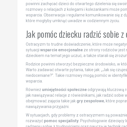
powinni zachęcać dzieci do otwartego dzielenia się swo
rozmowy o relacjach z kolegami i koleżankami może po
wsparcia. Obserwacja i regularne komunikowanie się z 
które mogłyby umknąć uwadze w codziennym życiu.
Jak pomóc dziecku radzić sobie 
Ostracyzm to trudne doświadczenie, które może negatywn
sytuacji
wsparcie emocjonalne
ze strony rodziców jest 
dzieckiem na temat jego uczuć, a także starali się zroz
Rodzice powinni stworzyć bezpieczne środowisko, w któr
Warto zadawać otwarte pytania, takie jak: „Jak się czuje
niedoceniane?”. Takie rozmowy mogą pomóc w identyfik
wsparcia.
Również
umiejętności społeczne
odgrywają kluczową ro
jak nawiązywać relacje z rówieśnikami, jak radzić sobie
obejmować zajęcia takie jak
gry zespołowe
, które popr
nawiązywania przyjaźni.
W sytuacjach, gdy problemy z ostracyzmem są poważnie
rozważyć
pomoc specjalisty
. Psychologowie dziecięcy 
radzeniu sobie z trudnościami oraz nauczą je technik ra