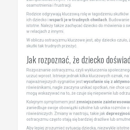
osamotnienia i frustracji.
Rodzice odgrywają kluczową rolę w łagodzeniu skutków o
ich dziecko i
wsparli je w trudnych chwilach
. Budowanie
istotne. Należy także zachęcać dziecko do mówienia o 
w relacjach z innymi.
W obliczu ostracyzmu kluczowe jest, aby dziecko czuło
skutki tak trudnych przeżyć.
Jak rozpoznać, że dziecko doświ
Rozpoznanie ostracyzmu, czyli wykluczenia społecznego,
uczuć wprost. Istnieje jednak kilka kluczowych oznak, n
najważniejszych sygnałów jest
wycofanie się z aktywno
rówieśnikami, nagle zaczyna unikać spotkań, nie chce u
mogą wskazywać na to, że czuje się niepewnie lub odrzu
Kolejnym symptomem jest
zmniejszenie zainteresowa
zaniedbuje swoje obowiązki szkolne lub unika rozmów o 
rówieśniczych. Zmiany w nastroju, takie jak
depresyjność
ostracyzmu często stają się bardziej drażliwe lub smutn
Aby lepiej zrozumieć sytuację dziecka, niezwykle istotne