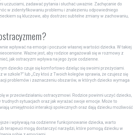
imi uczuciami, zadawać pytania i słuchać uważnie. Zachęcanie do
móc w zidentyfikowaniu problemu i znalezieniu odpowiedniego
dzieckiem są kluczowe, aby dostrzec subtelne zmiany w zachowaniu,
z ostracyzmem?
ie wpływać na emocje i poczucie własnej wartości dziecka. W takiej
nieocenione. Ważne jest, aby rodzice angażowali się w rozmowy z
umieć, jak ostracyzm wpływa na jego życie codzienne.
ym dziecko czuje się komfortowo dzieląc się swoimi przeżyciami.
sz w szkole?” lub „Czy ktoś z Twoich kolegów sprawia, że czujesz się
acji problemów i zaznaczeniu obszarów, w których dziecko wymaga
lę w przeciwdziałaniu ostracyzmowi. Rodzice powinni uczyć dziecko,
 w trudnych sytuacjach oraz jak wyrażać swoje emocje. Może to
awiają umiejętności interakcji społecznych oraz dają dziecku możliwość
jsze i wpływają na codzienne funkcjonowanie dziecka, warto
lub terapeuci mogą dostarczyć narzędzi, które pomogą dziecku w
dzenia sobie z emocjami.