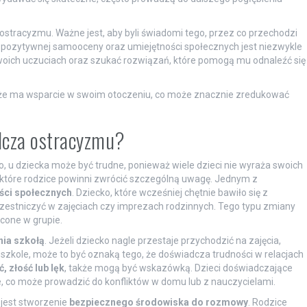
stracyzmu. Ważne jest, aby byli świadomi tego, przez co przechodzi
 pozytywnej samooceny oraz umiejętności społecznych jest niezwykle
swoich uczuciach oraz szukać rozwiązań, które pomogą mu odnaleźć się
, że ma wsparcie w swoim otoczeniu, co może znacznie zredukować
adcza ostracyzmu?
 u dziecka może być trudne, ponieważ wiele dzieci nie wyraża swoich
a które rodzice powinni zwrócić szczególną uwagę. Jednym z
ści społecznych
. Dziecko, które wcześniej chętnie bawiło się z
czestniczyć w zajęciach czy imprezach rodzinnych. Tego typu zmiany
cone w grupie.
nia szkołą
. Jeżeli dziecko nagle przestaje przychodzić na zajęcia,
szkole, może to być oznaką tego, że doświadcza trudności w relacjach
, złość lub lęk
, także mogą być wskazówką. Dzieci doświadczające
e, co może prowadzić do konfliktów w domu lub z nauczycielami.
 jest stworzenie
bezpiecznego środowiska do rozmowy
. Rodzice