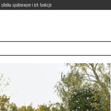
silniku spalinowym i ich funkcje
o sukcesu uczniów o specjalnych potrzebach
 8 klasie: Przewodnik dla rodziców i uczniów
ęzyku angielskim? Przewodnik dla zaawansowanych uczniów
a studia krok po kroku
wanie i wizyty u stomatologa