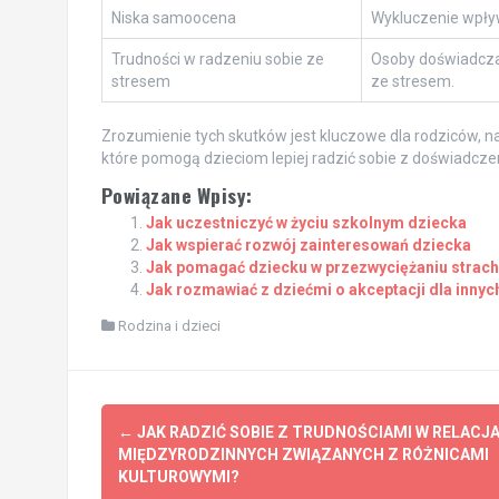
Niska samoocena
Wykluczenie wpływ
Trudności w radzeniu sobie ze
Osoby doświadcza
stresem
ze stresem.
Zrozumienie tych skutków jest kluczowe dla rodziców, n
które pomogą dzieciom lepiej radzić sobie z doświadcz
Powiązane Wpisy:
Jak uczestniczyć w życiu szkolnym dziecka
Jak wspierać rozwój zainteresowań dziecka
Jak pomagać dziecku w przezwyciężaniu strach
Jak rozmawiać z dziećmi o akceptacji dla innych
Rodzina i dzieci
Post
←
JAK RADZIĆ SOBIE Z TRUDNOŚCIAMI W RELACJ
navigation
MIĘDZYRODZINNYCH ZWIĄZANYCH Z RÓŻNICAMI
KULTUROWYMI?