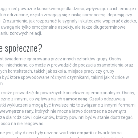
ogą mieć poważne konsekwencje dla dzieci, wpływając na ich emocje i
ne lub odrzucane, często zmagają się z niską samooceną, depresją czy
. Zrozumienie, jak rozpoznać te sygnały i skutecznie wspierać dziecko,
d uwagę nie tylko emocjonalne aspekty, ale także długoterminowe
iu zdrowych relacji.
ie społeczne?
est świadomie ignorowana przez innych członków grupy. Osoby
e i niechciane, co może w prowadzić do poczucia osamotnienia oraz
h kontekstach, takich jak szkoła, miejsce pracy czy grupy
że być które spowodowane różnymi czynnikami, takimi jak różnice w
m.
u, może prowadzić do poważnych konsekwencji emocjonalnych. Osoby,
eczne z innymi, co wpływa na ich
samoocenę
. Często odczuwają
utki wykluczenia mogą być trwalsze niż te związane z innymi formami
wewnętrzne rany, których nie można łatwo dostrzec na zewnątrz.
a dla rodziców i opiekunów, którzy powinni być w stanie dostrzegać
posób na nie reagować.
 jest, aby dzieci były uczone wartości
empatii
i otwartości na