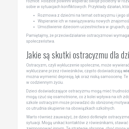
różnice. Rodzice powinni wspierać swoje pociechy w rozw
sobie w sytuacjach konfliktowych. Przykłady działań, kt
Rozmowa z dziećmi na temat ostracyzmu i jego s
Wspieranie ich w nawiązywaniu nowych znajomoś
Umożliwienie dzieciom uczestnictwa w grupach, g
Pamiętajmy, że przeciwdziałanie ostracyzmowi wymaga 
społeczeństwa.
Jakie są skutki ostracyzmu dla d
Ostracyzm, czyli wykluczenie społeczne, może wywierać 
wykluczane przez rówieśników, często doświadczają
wi
można wymienić depresję, lęk oraz niską samoocenę. Te
w codziennym życiu.
Dzieci doświadczające ostracyzmu mogą mieć trudnośc
mogą czuć się osamotnione, co z kolei wpływa na ich zdo
szkole ostracyzm może prowadzić do obniżonej motywacj
co utrudnia skupienie na obowiązkach szkolnych.
Warto również zauważyć, że dzieci dotknięte ostracy
sytuacji. Mogą unikać kontaktów z rówieśnikami, stawać 
zaimponować innym. Te strategie obronne, choć mogą w