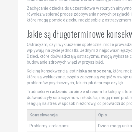
Zachęcanie dziecka do uczestnictwa w różnych aktywnośc
również wspierać proces zdobywania nowych przyjaciół i
które mogą pomóc dziecku radzić sobie z ostracyzmem 
Jakie są długoterminowe konsek
Ostracyzm, czyli wykluczenie społeczne, może prowadzi
wpływają na życie jednostki. Jednym z najpoważniejszy
Dzieci, które doświadczają ostracyzmu, mogą wykształcić
budowanie zdrowych więzi w przyszłości.
Kolejną konsekwencją jest
niska samoocena
, która moż
które są wykluczane, często zaczynają wątpić w swoje u
problemów psychicznych, takich jak depresja czy lęk.
Trudności w
radzeniu sobie ze stresem
to kolejny isto
doświadczyły ostracyzmu w młodości, mogą mieć probl
reagują na stres w sposób niezdrowy, co prowadzi do p
Konsekwencja
Opis
Problemy z relacjami
Dzieci mogą unika