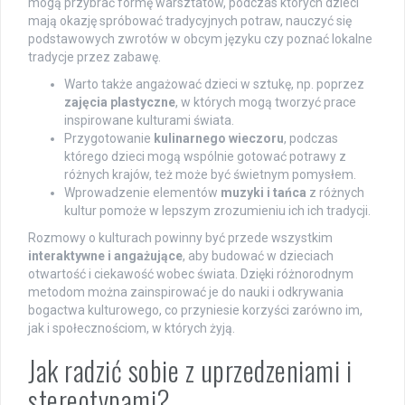
mogą przybrać formę warsztatów, podczas których dzieci
mają okazję spróbować tradycyjnych potraw, nauczyć się
podstawowych zwrotów w obcym języku czy poznać lokalne
tradycje przez zabawę.
Warto także angażować dzieci w sztukę, np. poprzez
zajęcia plastyczne
, w których mogą tworzyć prace
inspirowane kulturami świata.
Przygotowanie
kulinarnego wieczoru
, podczas
którego dzieci mogą wspólnie gotować potrawy z
różnych krajów, też może być świetnym pomysłem.
Wprowadzenie elementów
muzyki i tańca
z różnych
kultur pomoże w lepszym zrozumieniu ich ich tradycji.
Rozmowy o kulturach powinny być przede wszystkim
interaktywne i angażujące
, aby budować w dzieciach
otwartość i ciekawość wobec świata. Dzięki różnorodnym
metodom można zainspirować je do nauki i odkrywania
bogactwa kulturowego, co przyniesie korzyści zarówno im,
jak i społecznościom, w których żyją.
Jak radzić sobie z uprzedzeniami i
stereotypami?