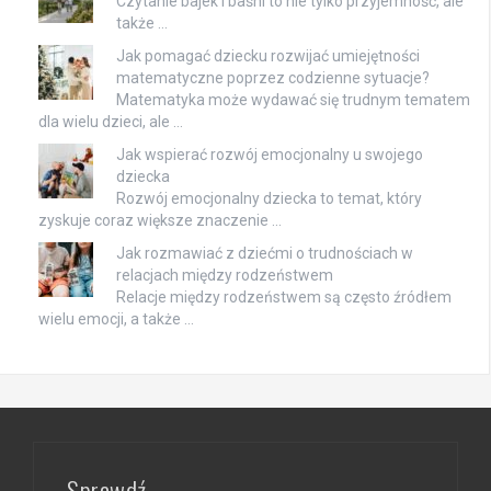
Czytanie bajek i baśni to nie tylko przyjemność, ale
także …
Jak pomagać dziecku rozwijać umiejętności
matematyczne poprzez codzienne sytuacje?
Matematyka może wydawać się trudnym tematem
dla wielu dzieci, ale …
Jak wspierać rozwój emocjonalny u swojego
dziecka
Rozwój emocjonalny dziecka to temat, który
zyskuje coraz większe znaczenie …
Jak rozmawiać z dziećmi o trudnościach w
relacjach między rodzeństwem
Relacje między rodzeństwem są często źródłem
wielu emocji, a także …
Sprawdź