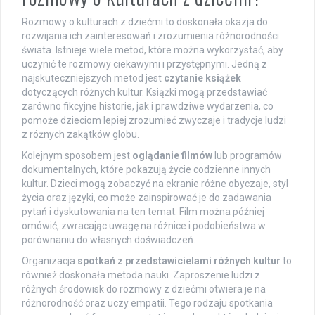
Rozmowy o kulturach z dziećmi to doskonała okazja do
rozwijania ich zainteresowań i zrozumienia różnorodności
świata. Istnieje wiele metod, które można wykorzystać, aby
uczynić te rozmowy ciekawymi i przystępnymi. Jedną z
najskuteczniejszych metod jest
czytanie książek
dotyczących różnych kultur. Książki mogą przedstawiać
zarówno fikcyjne historie, jak i prawdziwe wydarzenia, co
pomoże dzieciom lepiej zrozumieć zwyczaje i tradycje ludzi
z różnych zakątków globu.
Kolejnym sposobem jest
oglądanie filmów
lub programów
dokumentalnych, które pokazują życie codzienne innych
kultur. Dzieci mogą zobaczyć na ekranie różne obyczaje, styl
życia oraz języki, co może zainspirować je do zadawania
pytań i dyskutowania na ten temat. Film można później
omówić, zwracając uwagę na różnice i podobieństwa w
porównaniu do własnych doświadczeń.
Organizacja
spotkań z przedstawicielami różnych kultur
to
również doskonała metoda nauki. Zaproszenie ludzi z
różnych środowisk do rozmowy z dziećmi otwiera je na
różnorodność oraz uczy empatii. Tego rodzaju spotkania