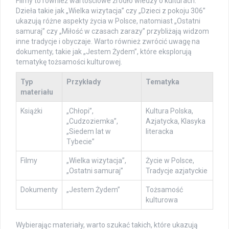
Filmy to również wartościowe źródło wiedzy o kulturach.
Dzieła takie jak „Wielka wizytacja” czy „Dzieci z pokoju 306”
ukazują różne aspekty życia w Polsce, natomiast „Ostatni
samuraj” czy „Miłość w czasach zarazy” przybliżają widzom
inne tradycje i obyczaje. Warto również zwrócić uwagę na
dokumenty, takie jak „Jestem Żydem”, które eksplorują
tematykę tożsamości kulturowej.
Typ
Przykłady
Tematyka
materiału
Książki
„Chłopi”,
Kultura Polska,
„Cudzoziemka”,
Azjatycka, Klasyka
„Siedem lat w
literacka
Tybecie”
Filmy
„Wielka wizytacja”,
Życie w Polsce,
„Ostatni samuraj”
Tradycje azjatyckie
Dokumenty
„Jestem Żydem”
Tożsamość
kulturowa
Wybierając materiały, warto szukać takich, które ukazują