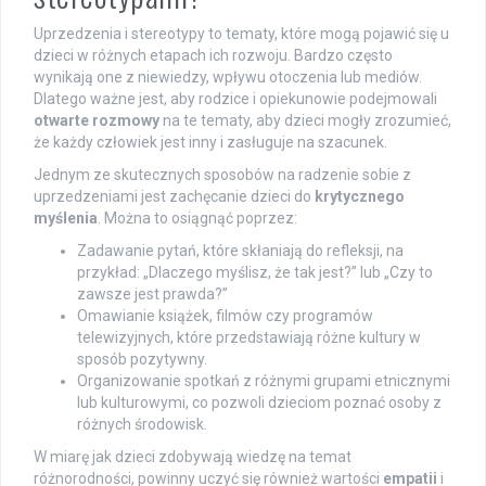
Uprzedzenia i stereotypy to tematy, które mogą pojawić się u
dzieci w różnych etapach ich rozwoju. Bardzo często
wynikają one z niewiedzy, wpływu otoczenia lub mediów.
Dlatego ważne jest, aby rodzice i opiekunowie podejmowali
otwarte rozmowy
na te tematy, aby dzieci mogły zrozumieć,
że każdy człowiek jest inny i zasługuje na szacunek.
Jednym ze skutecznych sposobów na radzenie sobie z
uprzedzeniami jest zachęcanie dzieci do
krytycznego
myślenia
. Można to osiągnąć poprzez:
Zadawanie pytań, które skłaniają do refleksji, na
przykład: „Dlaczego myślisz, że tak jest?” lub „Czy to
zawsze jest prawda?”
Omawianie książek, filmów czy programów
telewizyjnych, które przedstawiają różne kultury w
sposób pozytywny.
Organizowanie spotkań z różnymi grupami etnicznymi
lub kulturowymi, co pozwoli dzieciom poznać osoby z
różnych środowisk.
W miarę jak dzieci zdobywają wiedzę na temat
różnorodności, powinny uczyć się również wartości
empatii
i