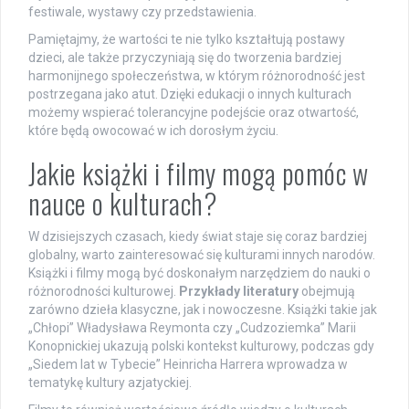
festiwale, wystawy czy przedstawienia.
Pamiętajmy, że wartości te nie tylko kształtują postawy
dzieci, ale także przyczyniają się do tworzenia bardziej
harmonijnego społeczeństwa, w którym różnorodność jest
postrzegana jako atut. Dzięki edukacji o innych kulturach
możemy wspierać tolerancyjne podejście oraz otwartość,
które będą owocować w ich dorosłym życiu.
Jakie książki i filmy mogą pomóc w
nauce o kulturach?
W dzisiejszych czasach, kiedy świat staje się coraz bardziej
globalny, warto zainteresować się kulturami innych narodów.
Książki i filmy mogą być doskonałym narzędziem do nauki o
różnorodności kulturowej.
Przykłady literatury
obejmują
zarówno dzieła klasyczne, jak i nowoczesne. Książki takie jak
„Chłopi” Władysława Reymonta czy „Cudzoziemka” Marii
Konopnickiej ukazują polski kontekst kulturowy, podczas gdy
„Siedem lat w Tybecie” Heinricha Harrera wprowadza w
tematykę kultury azjatyckiej.