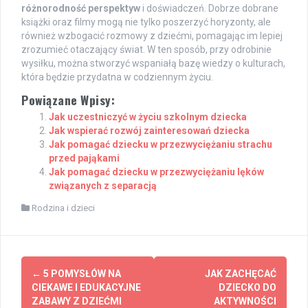
różnorodność perspektyw
i doświadczeń. Dobrze dobrane
książki oraz filmy mogą nie tylko poszerzyć horyzonty, ale
również wzbogacić rozmowy z dziećmi, pomagając im lepiej
zrozumieć otaczający świat. W ten sposób, przy odrobinie
wysiłku, można stworzyć wspaniałą bazę wiedzy o kulturach,
która będzie przydatna w codziennym życiu.
Powiązane Wpisy:
Jak uczestniczyć w życiu szkolnym dziecka
Jak wspierać rozwój zainteresowań dziecka
Jak pomagać dziecku w przezwyciężaniu strachu
przed pająkami
Jak pomagać dziecku w przezwyciężaniu lęków
związanych z separacją
Rodzina i dzieci
Post
←
5 POMYSŁÓW NA
JAK ZACHĘCAĆ
navigation
CIEKAWE I EDUKACYJNE
DZIECKO DO
ZABAWY Z DZIEĆMI
AKTYWNOŚCI