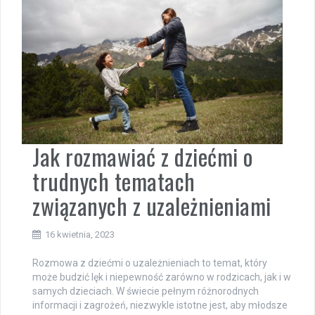
Jak rozmawiać z dziećmi o
trudnych tematach
związanych z uzależnieniami
16 kwietnia, 2023
Rozmowa z dziećmi o uzależnieniach to temat, który
może budzić lęk i niepewność zarówno w rodzicach, jak i w
samych dzieciach. W świecie pełnym różnorodnych
informacji i zagrożeń, niezwykle istotne jest, aby młodsze