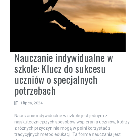
Nauczanie indywidualne w
szkole: Klucz do sukcesu
uczniów o specjalnych
potrzebach
1 lipca, 2024
Nauczanie indywidualne w szkole jest jednym z
najskuteczniejszych sposobów wspierania uczniów, którzy
z różnych przyczyn nie mogą w pełni korzystać z
tradycyjnych metod edukacji. Ta forma nauczania jest