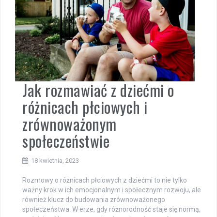
Jak rozmawiać z dziećmi o
różnicach płciowych i
zrównoważonym
społeczeństwie
18 kwietnia, 2023
Rozmowy o różnicach płciowych z dziećmi to nie tylko
ważny krok w ich emocjonalnym i społecznym rozwoju, ale
również klucz do budowania zrównoważonego
społeczeństwa. W erze, gdy różnorodność staje się normą,