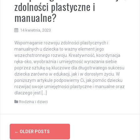
zdolności plastyczne i
manualne?
14 kwietnia, 2023
Wspomaganie rozwoju zdolności plastycznych i
manualnych u dziecka to ważny element jego
wszechstronnego rozwoju. Kreatywność, koordynacja
ręka-oko, wyobraźnia i umiejętność wyrażania siebie
poprzez sztukę są kluczowe dla długotrwałego sukcesu
dziecka zarówno w edukacji, jak i w dorosłym życiu. W
poniższym artykule podpowiemy Ci, jak pomóc dziecku
rozwijać swoje umiejętności plastyczne i manualne oraz
dlaczego jest […]
Rodzina i dzieci
Posts
←
OLDER POSTS
navigation