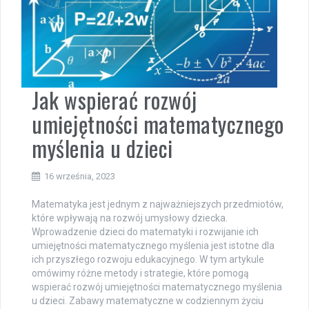
Jak wspierać rozwój
umiejętności matematycznego
myślenia u dzieci
16 września, 2023
Matematyka jest jednym z najważniejszych przedmiotów,
które wpływają na rozwój umysłowy dziecka.
Wprowadzenie dzieci do matematyki i rozwijanie ich
umiejętności matematycznego myślenia jest istotne dla
ich przyszłego rozwoju edukacyjnego. W tym artykule
omówimy różne metody i strategie, które pomogą
wspierać rozwój umiejętności matematycznego myślenia
u dzieci. Zabawy matematyczne w codziennym życiu