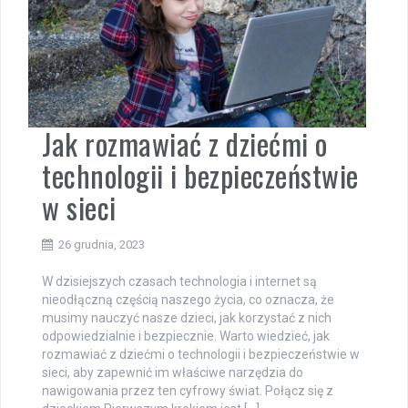
Jak rozmawiać z dziećmi o
technologii i bezpieczeństwie
w sieci
26 grudnia, 2023
W dzisiejszych czasach technologia i internet są
nieodłączną częścią naszego życia, co oznacza, że
musimy nauczyć nasze dzieci, jak korzystać z nich
odpowiedzialnie i bezpiecznie. Warto wiedzieć, jak
rozmawiać z dziećmi o technologii i bezpieczeństwie w
sieci, aby zapewnić im właściwe narzędzia do
nawigowania przez ten cyfrowy świat. Połącz się z