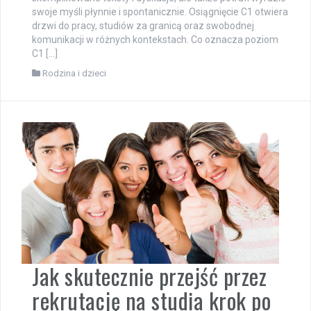
swoje myśli płynnie i spontanicznie. Osiągnięcie C1 otwiera
drzwi do pracy, studiów za granicą oraz swobodnej
komunikacji w różnych kontekstach. Co oznacza poziom
C1 […]
Rodzina i dzieci
Jak skutecznie przejść przez
rekrutację na studia krok po