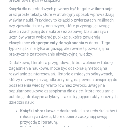
prezentowanych w książkach.
Książki dla najmłodszych powinny być bogate w
ilustracje
oraz proste teksty, które w atrakcyjny sposób wprowadzają
w świat nauki. Przykłady to książki o zwierzętach, roślinach
czy zjawiskach przyrodniczych, które przyciągają uwagę
dzieci i zachęcają do nauki przez zabawę. Dla starszych
uczniów warto wybierać publikacje, które zawierają
ekscytujące
eksperymenty do wykonania
w domu. Tego
typu książki nie tylko angażują, ale również pozwalają na
praktyczne zastosowanie akwizycyjnej wiedzy.
Dodatkowo, literatura przygodowa, która wplecie w fabułę
zagadnienia naukowe, może być doskonałą metodą na
rozwijanie zainteresowań. Historie o młodych odkrywcach,
którzy rozwiązują zagadki przyrody, na pewno zainspirują do
poszerzenia wiedzy. Warto również zwrócić uwagę na
popularnonaukowe czasopisma dla dzieci, które regularnie
publikują atrakcyjne artykuły oraz intrygujące fakty z różnych
dziedzin nauki.
Książki obrazkowe
– doskonałe dla przedszkolaków i
młodszych dzieci, które dopiero zaczynają swoją
przygodę z literaturą.