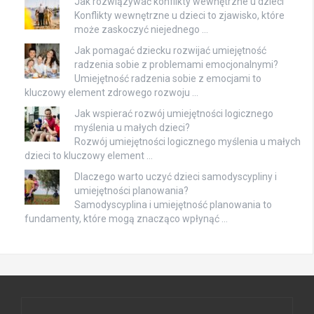
Jak rozwiązywać konflikty wewnętrzne u dzieci
Konflikty wewnętrzne u dzieci to zjawisko, które
może zaskoczyć niejednego …
Jak pomagać dziecku rozwijać umiejętność
radzenia sobie z problemami emocjonalnymi?
Umiejętność radzenia sobie z emocjami to
kluczowy element zdrowego rozwoju …
Jak wspierać rozwój umiejętności logicznego
myślenia u małych dzieci?
Rozwój umiejętności logicznego myślenia u małych
dzieci to kluczowy element …
Dlaczego warto uczyć dzieci samodyscypliny i
umiejętności planowania?
Samodyscyplina i umiejętność planowania to
fundamenty, które mogą znacząco wpłynąć …