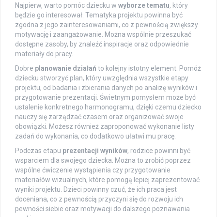
Najpierw, warto pomóc dziecku w
wyborze tematu
, który
będzie go interesował. Tematyka projektu powinna być
zgodna z jego zainteresowaniami, co z pewnością zwiększy
motywację i zaangażowanie. Można wspólnie przeszukać
dostępne zasoby, by znaleźć inspiracje oraz odpowiednie
materiały do pracy.
Dobre
planowanie działań
to kolejny istotny element. Pomóż
dziecku stworzyć plan, który uwzględnia wszystkie etapy
projektu, od badania i zbierania danych po analizę wyników i
przygotowanie prezentacji. Świetnym pomysłem może być
ustalenie konkretnego harmonogramu, dzięki czemu dziecko
nauczy się zarządzać czasem oraz organizować swoje
obowiązki. Możesz również zaproponować wykonanie listy
zadań do wykonania, co dodatkowo ułatwi mu pracę.
Podczas etapu
prezentacji wyników
, rodzice powinni być
wsparciem dla swojego dziecka. Można to zrobić poprzez
wspólne ćwiczenie wystąpienia czy przygotowanie
materiałów wizualnych, które pomogą lepiej zaprezentować
wyniki projektu. Dzieci powinny czuć, że ich praca jest
doceniana, co z pewnością przyczyni się do rozwoju ich
pewności siebie oraz motywacji do dalszego poznawania