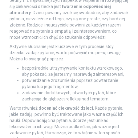
Jednym z najważniejszych aspektów wspierania rozwijającej
się ciekawości dziecka jest
tworzenie odpowiedniej
atmosfery
. Dzieci powinny czuć się swobodnie, aby zadawać
pytania, niezależnie od tego, czy są one proste, czy bardziej
złożone. Rodzice i nauczyciele powinni za każdym razem
reagować na pytania z empatią i zainteresowaniem, co
może wzmocnić ich chęć do szukania odpowiedzi.
Aktywne słuchanie jest kluczowe w tym procesie. Gdy
dziecko zadaje pytanie, warto poświęcić mu pełną uwagę.
Można to osiągnąć poprzez:
bezpośrednie utrzymywanie kontaktu wzrokowego,
aby pokazać, że jesteśmy naprawdę zainteresowani,
potwierdzanie zrozumienia poprzez powtarzanie
pytania lub jego fragmentów,
zadawanie dodatkowych, otwartych pytań, które
zachęcają do głębszej refleksji nad tematem.
Warto również
doceniać ciekawość dzieci
. Każde pytanie,
jakie zadają, powinno być traktowane jako ważna część ich
nauki. Odpowiadając na pytania, dobrze jest unikać
lekceważenia ich wagi. Można podkreślać, jak ważne jest
zadawanie pytań, tłumacząc, że to właśnie w ten sposób