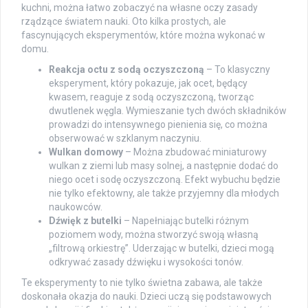
kuchni, można łatwo zobaczyć na własne oczy zasady
rządzące światem nauki. Oto kilka prostych, ale
fascynujących eksperymentów, które można wykonać w
domu.
Reakcja octu z sodą oczyszczoną
– To klasyczny
eksperyment, który pokazuje, jak ocet, będący
kwasem, reaguje z sodą oczyszczoną, tworząc
dwutlenek węgla. Wymieszanie tych dwóch składników
prowadzi do intensywnego pienienia się, co można
obserwować w szklanym naczyniu.
Wulkan domowy
– Można zbudować miniaturowy
wulkan z ziemi lub masy solnej, a następnie dodać do
niego ocet i sodę oczyszczoną. Efekt wybuchu będzie
nie tylko efektowny, ale także przyjemny dla młodych
naukowców.
Dźwięk z butelki
– Napełniając butelki różnym
poziomem wody, można stworzyć swoją własną
„filtrową orkiestrę”. Uderzając w butelki, dzieci mogą
odkrywać zasady dźwięku i wysokości tonów.
Te eksperymenty to nie tylko świetna zabawa, ale także
doskonała okazja do nauki. Dzieci uczą się podstawowych