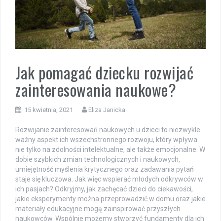
Jak pomagać dziecku rozwijać
zainteresowania naukowe?
15 kwietnia, 2021
Eliza Janicka
Rozwijanie zainteresowań naukowych u dzieci to niezwykle
ważny aspekt ich wszechstronnego rozwoju, który wpływa
nie tylko na zdolności intelektualne, ale także emocjonalne. W
dobie szybkich zmian technologicznych i naukowych,
umiejętność myślenia krytycznego oraz zadawania pytań
staje się kluczowa. Jak więc wspierać młodych odkrywców w
ich pasjach? Odkryjmy, jak zachęcać dzieci do ciekawości,
jakie eksperymenty można przeprowadzić w domu oraz jakie
materiały edukacyjne mogą zainspirować przyszłych
naukowców. Wspólnie możemy stworzyć fundamenty dla ich