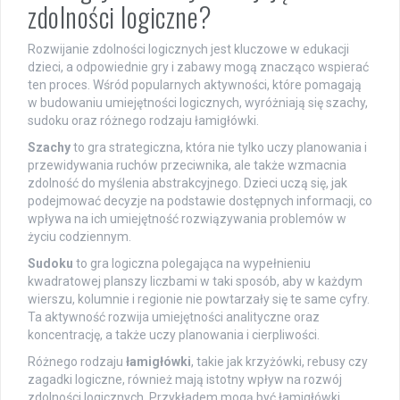
zdolności logiczne?
Rozwijanie zdolności logicznych jest kluczowe w edukacji
dzieci, a odpowiednie gry i zabawy mogą znacząco wspierać
ten proces. Wśród popularnych aktywności, które pomagają
w budowaniu umiejętności logicznych, wyróżniają się szachy,
sudoku oraz różnego rodzaju łamigłówki.
Szachy
to gra strategiczna, która nie tylko uczy planowania i
przewidywania ruchów przeciwnika, ale także wzmacnia
zdolność do myślenia abstrakcyjnego. Dzieci uczą się, jak
podejmować decyzje na podstawie dostępnych informacji, co
wpływa na ich umiejętność rozwiązywania problemów w
życiu codziennym.
Sudoku
to gra logiczna polegająca na wypełnieniu
kwadratowej planszy liczbami w taki sposób, aby w każdym
wierszu, kolumnie i regionie nie powtarzały się te same cyfry.
Ta aktywność rozwija umiejętności analityczne oraz
koncentrację, a także uczy planowania i cierpliwości.
Różnego rodzaju
łamigłówki
, takie jak krzyżówki, rebusy czy
zagadki logiczne, również mają istotny wpływ na rozwój
zdolności logicznych. Przykładem mogą być łamigłówki