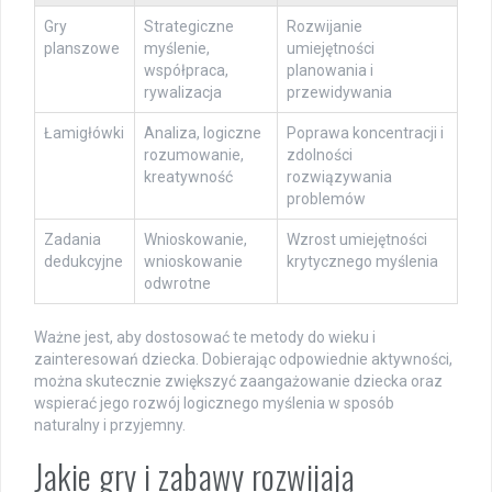
Gry
Strategiczne
Rozwijanie
planszowe
myślenie,
umiejętności
współpraca,
planowania i
rywalizacja
przewidywania
Łamigłówki
Analiza, logiczne
Poprawa koncentracji i
rozumowanie,
zdolności
kreatywność
rozwiązywania
problemów
Zadania
Wnioskowanie,
Wzrost umiejętności
dedukcyjne
wnioskowanie
krytycznego myślenia
odwrotne
Ważne jest, aby dostosować te metody do wieku i
zainteresowań dziecka. Dobierając odpowiednie aktywności,
można skutecznie zwiększyć zaangażowanie dziecka oraz
wspierać jego rozwój logicznego myślenia w sposób
naturalny i przyjemny.
Jakie gry i zabawy rozwijają