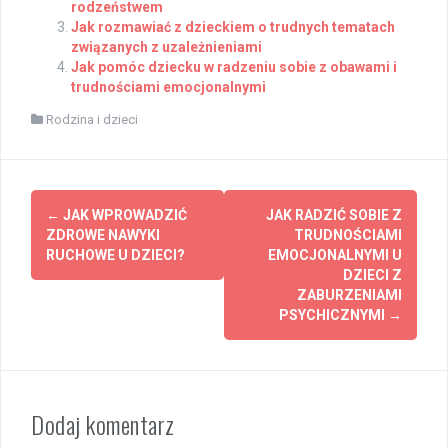
rodzeństwem
Jak rozmawiać z dzieckiem o trudnych tematach
związanych z uzależnieniami
Jak pomóc dziecku w radzeniu sobie z obawami i
trudnościami emocjonalnymi
Rodzina i dzieci
Post
←
JAK WPROWADZIĆ
JAK RADZIĆ SOBIE Z
navigation
ZDROWE NAWYKI
TRUDNOŚCIAMI
RUCHOWE U DZIECI?
EMOCJONALNYMI U
DZIECI Z
ZABURZENIAMI
PSYCHICZNYMI
→
Dodaj komentarz