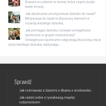
Granice w rodzinie to temat, który często budzi
wiele emocji …
Jak skutecznie zmotywować dziecko do nauki?
Motywacja do nauki to kluczowy element w
rozwoju każdego dziecka, …
Jak pomagać dziecku rozwijać umiejętności
społeczne w grupie rówieśniczej?
Umiejętności społeczne odgrywają kluczową rolę w
życiu każdego dziecka, wpływając …
Sprawdź
Jak rozmawiać z dziećmi o dbaniu o środowisko
Jak radzić sobie z rywalizacją między
rodzeństwem