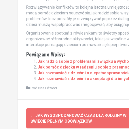
Rozwiązywanie konfliktów to kolejna istotna umiejętnoś
mogą pomóc dzieciom nauczyć się, jak radzić sobie w syt
problemów, lecz potrafiły je rozwiązywać poprzez dialog
dzieci muszą współpracować i negocjować, aby osiągnąć
Organizowanie spotkań z rówieśnikami to świetny sposób
organizować różnorodne aktywności, takie jak wspólne w
interakcje pomagają dzieciom poznawać się lepiej i tworz
Powiązane Wpisy:
Jak radzić sobie z problemami związku a wyc
Jak pomóc dziecku w radzeniu sobie z przemoc
Jak rozmawiać z dziećmi o niepełnosprawności
Jak rozmawiać z dziećmi o akceptacji dla innych
Rodzina i dzieci
Post
←
JAK WYGOSPODAROWAĆ CZAS DLA RODZINY W
navigation
ŚWIECIE PEŁNYM OBOWIĄZKÓW