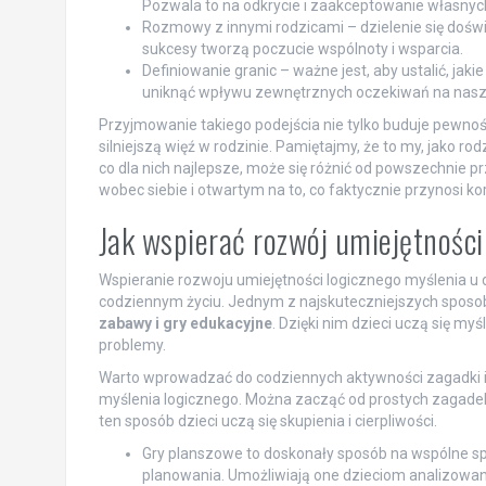
Pozwala to na odkrycie i zaakceptowanie własnyc
Rozmowy z innymi rodzicami – dzielenie się doś
sukcesy tworzą poczucie wspólnoty i wsparcia.
Definiowanie granic – ważne jest, aby ustalić, jak
uniknąć wpływu zewnętrznych oczekiwań na nasz
Przyjmowanie takiego podejścia nie tylko buduje pewno
silniejszą więź w rodzinie. Pamiętajmy, że to my, jako ro
co dla nich najlepsze, może się różnić od powszechnie p
wobec siebie i otwartym na to, co faktycznie przynosi kor
Jak wspierać rozwój umiejętności
Wspieranie rozwoju umiejętności logicznego myślenia u d
codziennym życiu. Jednym z najskuteczniejszych sposob
zabawy i gry edukacyjne
. Dzięki nim dzieci uczą się m
problemy.
Warto wprowadzać do codziennych aktywności zagadki i
myślenia logicznego. Można zacząć od prostych zagadek
ten sposób dzieci uczą się skupienia i cierpliwości.
Gry planszowe to doskonały sposób na wspólne sp
planowania. Umożliwiają one dzieciom analizowan