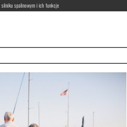
silniku spalinowym i ich funkcje
o sukcesu uczniów o specjalnych potrzebach
 8 klasie: Przewodnik dla rodziców i uczniów
ęzyku angielskim? Przewodnik dla zaawansowanych uczniów
a studia krok po kroku
wanie i wizyty u stomatologa