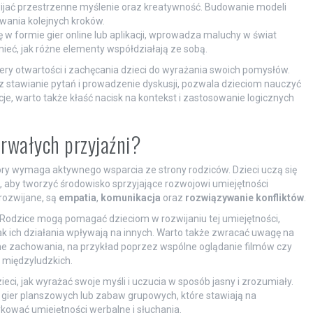
wijać przestrzenne myślenie oraz kreatywność. Budowanie modeli
wania kolejnych kroków.
 w formie gier online lub aplikacji, wprowadza maluchy w świat
ć, jak różne elementy współdziałają ze sobą.
ry otwartości i zachęcania dzieci do wyrażania swoich pomysłów.
stawianie pytań i prowadzenie dyskusji, pozwala dzieciom nauczyć
acje, warto także kłaść nacisk na kontekst i zastosowanie logicznych
rwałych przyjaźni?
tóry wymaga aktywnego wsparcia ze strony rodziców. Dzieci uczą się
, aby tworzyć środowisko sprzyjające rozwojowi umiejętności
rozwijane, są
empatia
,
komunikacja
oraz
rozwiązywanie konfliktów
.
 Rodzice mogą pomagać dzieciom w rozwijaniu tej umiejętności,
jak ich działania wpływają na innych. Warto także zwracać uwagę na
e zachowania, na przykład poprzez wspólne oglądanie filmów czy
i międzyludzkich.
eci, jak wyrażać swoje myśli i uczucia w sposób jasny i zrozumiały.
ier planszowych lub zabaw grupowych, które stawiają na
ykować umiejętności werbalne i słuchania.