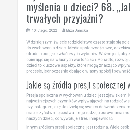
myślenia u dzieci? 68. „
trwałych przyjaźni?
10 lutego, 2022
Eliza Janicka
W dzisiejszym świecie rodzicielstwo często staje się pol
do wychowania dzieci. Media społecznościowe, oczekiw
utrudnia podjęcie właściwych wyborów. Ważne jest, aby zro
opierając się na własnych wartościach. Ponadto, rozwój 
dzieci to kluczowe aspekty, które mogą znacząco wpłyną
procesie, jednocześnie dbając o własny spokój i pewność 
Jakie są źródła presji społecznej
Presja społeczna w wychowaniu dzieci jest zjawiskiem, k
najważniejszych czynników wpływających na rodziców są
czy Instagram, często dzielą się swoimi doświadczenia
macierzyństwa i ojcostwa. Tego rodzaju porównania mog
naszych dzieci, co wywołuje stres i niepewność.
Innym źródłem presji społecznej jest rodzina. Wiele o