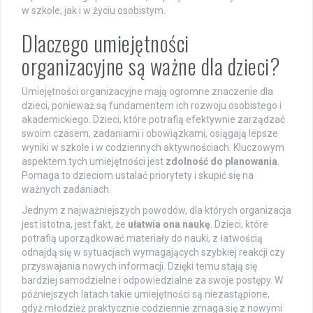
w szkole, jak i w życiu osobistym.
Dlaczego umiejętności
organizacyjne są ważne dla dzieci?
Umiejętności organizacyjne mają ogromne znaczenie dla
dzieci, ponieważ są fundamentem ich rozwoju osobistego i
akademickiego. Dzieci, które potrafią efektywnie zarządzać
swoim czasem, zadaniami i obowiązkami, osiągają lepsze
wyniki w szkole i w codziennych aktywnościach. Kluczowym
aspektem tych umiejętności jest
zdolność do planowania
.
Pomaga to dzieciom ustalać priorytety i skupić się na
ważnych zadaniach.
Jednym z najważniejszych powodów, dla których organizacja
jest istotna, jest fakt, że
ułatwia ona naukę
. Dzieci, które
potrafią uporządkować materiały do nauki, z łatwością
odnajdą się w sytuacjach wymagających szybkiej reakcji czy
przyswajania nowych informacji. Dzięki temu stają się
bardziej samodzielne i odpowiedzialne za swoje postępy. W
późniejszych latach takie umiejętności są niezastąpione,
gdyż młodzież praktycznie codziennie zmaga się z nowymi