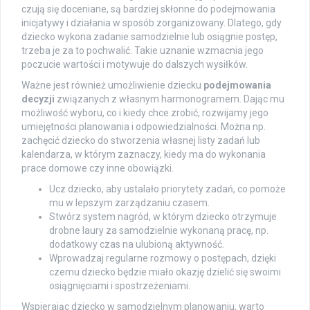
czują się doceniane, są bardziej skłonne do podejmowania
inicjatywy i działania w sposób zorganizowany. Dlatego, gdy
dziecko wykona zadanie samodzielnie lub osiągnie postęp,
trzeba je za to pochwalić. Takie uznanie wzmacnia jego
poczucie wartości i motywuje do dalszych wysiłków.
Ważne jest również umożliwienie dziecku
podejmowania
decyzji
związanych z własnym harmonogramem. Dając mu
możliwość wyboru, co i kiedy chce zrobić, rozwijamy jego
umiejętności planowania i odpowiedzialności. Można np.
zachęcić dziecko do stworzenia własnej listy zadań lub
kalendarza, w którym zaznaczy, kiedy ma do wykonania
prace domowe czy inne obowiązki.
Ucz dziecko, aby ustalało priorytety zadań, co pomoże
mu w lepszym zarządzaniu czasem.
Stwórz system nagród, w którym dziecko otrzymuje
drobne laury za samodzielnie wykonaną pracę, np.
dodatkowy czas na ulubioną aktywność.
Wprowadzaj regularne rozmowy o postępach, dzięki
czemu dziecko będzie miało okazję dzielić się swoimi
osiągnięciami i spostrzeżeniami.
Wspierając dziecko w samodzielnym planowaniu, warto