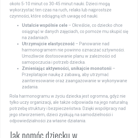
około 5-10 minut co 30-45 minut nauki. Dzieci mogą
wykorzystać ten czas na ruch, relaks lub najprostsze
czynności, które odciągną ich uwagę od nauki.
Ustalcie wspólnie cele
– Określcie, co dziecko chce
osiągnąć w danych zajęciach, co pomoże mu skupić się
na zadaniach.
Utrzymujcie elastyczność
– Panowanie nad
harmonogramem nie powinno oznaczać sztywności.
Umożliwcie dostosowanie planu w zależności od
samopoczucia i potrzeb dziecka.
Zmieniając aktywności, unikajcie monotonii
–
Przeplatajcie naukę z zabawą, aby utrzymać
zainteresowanie oraz zaangażowanie w wykonywane
zadania.
Rola harmonogramu w życiu dziecka jest ogromna, gdyż nie
tylko uczy organizacji, ale także odpowiada na jego naturalną
potrzebę struktury i bezpieczeństwa. Dzięki współpracy nad
jego stworzeniem, dzieci zyskują na samodzielności i
odpowiedzialności za własne działania.
Jak pomóc dziecku w