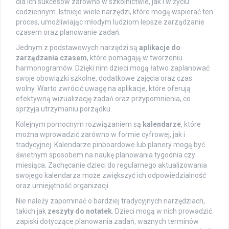
dla ich sukcesów zarówno w szkolnictwie, jak i w życiu
codziennym. Istnieje wiele narzędzi, które mogą wspierać ten
proces, umożliwiając młodym ludziom lepsze zarządzanie
czasem oraz planowanie zadań.
Jednym z podstawowych narzędzi są
aplikacje do
zarządzania czasem
, które pomagają w tworzeniu
harmonogramów. Dzięki nim dzieci mogą łatwo zaplanować
swoje obowiązki szkolne, dodatkowe zajęcia oraz czas
wolny. Warto zwrócić uwagę na aplikacje, które oferują
efektywną wizualizację zadań oraz przypomnienia, co
sprzyja utrzymaniu porządku.
Kolejnym pomocnym rozwiązaniem są
kalendarze
, które
można wprowadzić zarówno w formie cyfrowej, jak i
tradycyjnej. Kalendarze pinboardowe lub planery mogą być
świetnym sposobem na naukę planowania tygodnia czy
miesiąca. Zachęcanie dzieci do regularnego aktualizowania
swojego kalendarza może zwiększyć ich odpowiedzialność
oraz umiejętność organizacji.
Nie należy zapominać o bardziej tradycyjnych narzędziach,
takich jak
zeszyty do notatek
. Dzieci mogą w nich prowadzić
zapiski dotyczące planowania zadań, ważnych terminów