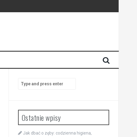
Search
for:
Ostatnie wpisy
Jak dbać o zęby: codzienna higiena,