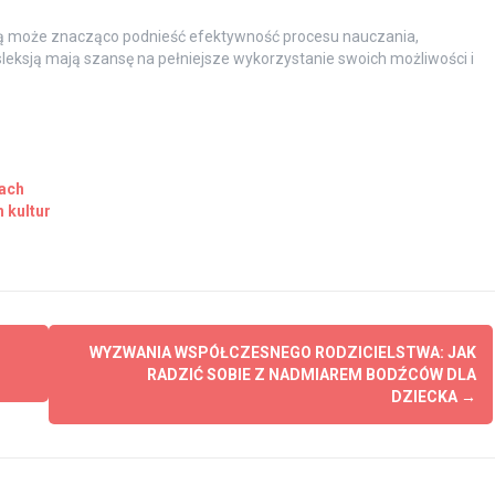
ksją może znacząco podnieść efektywność procesu nauczania,
ysleksją mają szansę na pełniejsze wykorzystanie swoich możliwości i
ach
 kultur
WYZWANIA WSPÓŁCZESNEGO RODZICIELSTWA: JAK
RADZIĆ SOBIE Z NADMIAREM BODŹCÓW DLA
DZIECKA
→