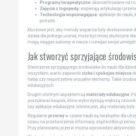
Programy terapeutyczne:
skoncentrowane na rozw
Zajęcia z logopedą:
wspierają artykulację i prze
Technologia wspomagająca:
aplikacje do nauki,
potrzeb.
Kluczowe jest, aby metody wsparcia były dostosowane 
działa dla jednego ucznia, może być mniej skuteczne dla 
mogą osiągać sukcesy w nauce i rozwijać swoje umiejętn
Jak stworzyć sprzyjające środowis
Stworzenie sprzyjającego środowiska do nauki dla dzieck
wszystkim, warto zapewnić
ciche i spokojne miejsce
do
hałas czy niepotrzebne wizualne elementy. Takie środow
edukacyjnych.
Drugim istotnym aspektem są
materiały edukacyjne
. P
poszukiwać książek, które wykorzystują większą czcionkę
czy aplikacje edukacyjne. Istotne jest, aby materiały by
Regularne
przerwy
w czasie nauki są niezbędne dla utr
czasu na przetworzenie informacji, stąd krótkie przerwy 
Przy planowaniu przerw można wprowadzić aktywności r