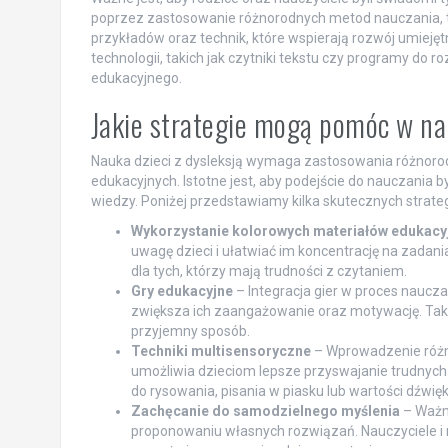
poprzez zastosowanie różnorodnych metod nauczania, t
przykładów oraz technik, które wspierają rozwój umiejętn
technologii, takich jak czytniki tekstu czy programy do
edukacyjnego.
Jakie strategie mogą pomóc w nau
Nauka dzieci z dysleksją wymaga zastosowania różnorodn
edukacyjnych. Istotne jest, aby podejście do nauczania 
wiedzy. Poniżej przedstawiamy kilka skutecznych strategi
Wykorzystanie kolorowych materiałów edukacy
uwagę dzieci i ułatwiać im koncentrację na zadania
dla tych, którzy mają trudności z czytaniem.
Gry edukacyjne
– Integracja gier w proces naucz
zwiększa ich zaangażowanie oraz motywację. Tak
przyjemny sposób.
Techniki multisensoryczne
– Wprowadzenie różny
umożliwia dzieciom lepsze przyswajanie trudnych 
do rysowania, pisania w piasku lub wartości dźwię
Zachęcanie do samodzielnego myślenia
– Ważne
proponowaniu własnych rozwiązań. Nauczyciele i r