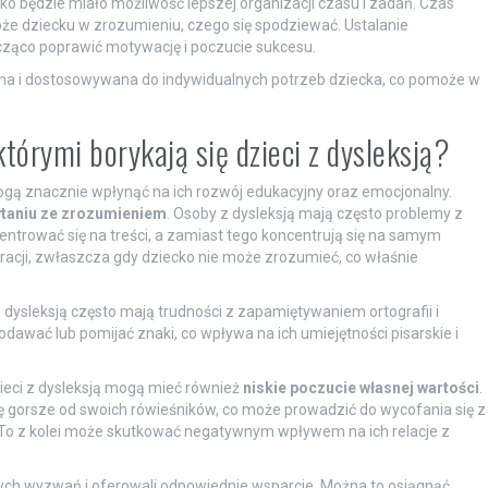
ecko będzie miało możliwość lepszej organizacji czasu i zadań. Czas
że dziecku w zrozumieniu, czego się spodziewać. Ustalanie
cząco poprawić motywację i poczucie sukcesu.
czna i dostosowywana do indywidualnych potrzeb dziecka, co pomoże w
którymi borykają się dzieci z dysleksją?
mogą znacznie wpłynąć na ich rozwój edukacyjny oraz emocjonalny.
ytaniu ze zrozumieniem
. Osoby z dysleksją mają często problemy z
centrować się na treści, a zamiast tego koncentrują się na samym
acji, zwłaszcza gdy dziecko nie może zrozumieć, co właśnie
 z dysleksją często mają trudności z zapamiętywaniem ortografii i
awać lub pomijać znaki, co wpływa na ich umiejętności pisarskie i
ieci z dysleksją mogą mieć również
niskie poczucie własnej wartości
.
 gorsze od swoich rówieśników, co może prowadzić do wycofania się z
. To z kolei może skutkować negatywnym wpływem na ich relacje z
 tych wyzwań i oferowali odpowiednie wsparcie. Można to osiągnąć