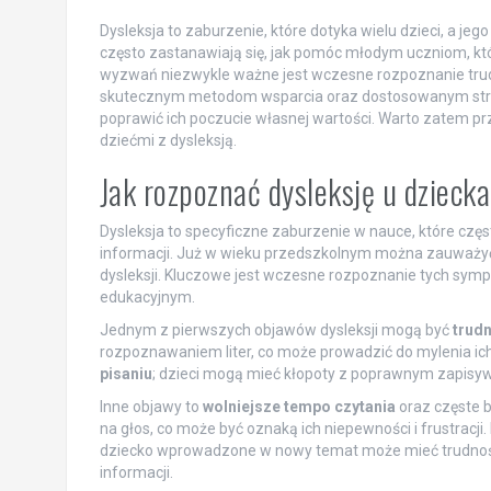
Dysleksja to zaburzenie, które dotyka wielu dzieci, a je
często zastanawiają się, jak pomóc młodym uczniom, któr
wyzwań niezwykle ważne jest wczesne rozpoznanie trud
skutecznym metodom wsparcia oraz dostosowanym strat
poprawić ich poczucie własnej wartości. Warto zatem przy
dziećmi z dysleksją.
Jak rozpoznać dysleksję u dzieck
Dysleksja to specyficzne zaburzenie w nauce, które częst
informacji. Już w wieku przedszkolnym można zauważy
dysleksji. Kluczowe jest wczesne rozpoznanie tych sym
edukacyjnym.
Jednym z pierwszych objawów dysleksji mogą być
trudn
rozpoznawaniem liter, co może prowadzić do mylenia ic
pisaniu
; dzieci mogą mieć kłopoty z poprawnym zapisy
Inne objawy to
wolniejsze tempo czytania
oraz częste b
na głos, co może być oznaką ich niepewności i frustrac
dziecko wprowadzone w nowy temat może mieć trudnośc
informacji.