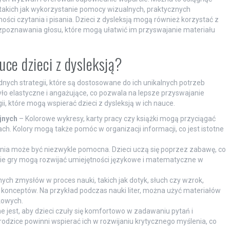
akich jak wykorzystanie pomocy wizualnych, praktycznych
ości czytania i pisania. Dzieci z dysleksją mogą również korzystać z
 rozpoznawania głosu, które mogą ułatwić im przyswajanie materiału
ce dzieci z dysleksją?
ych strategii, które są dostosowane do ich unikalnych potrzeb
było elastyczne i angażujące, co pozwala na lepsze przyswajanie
i, które mogą wspierać dzieci z dysleksją w ich nauce.
jnych
– Kolorowe wykresy, karty pracy czy książki mogą przyciągać
ch. Kolory mogą także pomóc w organizacji informacji, co jest istotne
ania może być niezwykle pomocna. Dzieci uczą się poprzez zabawę, co
ie gry mogą rozwijać umiejętności językowe i matematyczne w
ch zmysłów w proces nauki, takich jak dotyk, słuch czy wzrok,
konceptów. Na przykład podczas nauki liter, można użyć materiałów
kowych.
 jest, aby dzieci czuły się komfortowo w zadawaniu pytań i
odzice powinni wspierać ich w rozwijaniu krytycznego myślenia, co