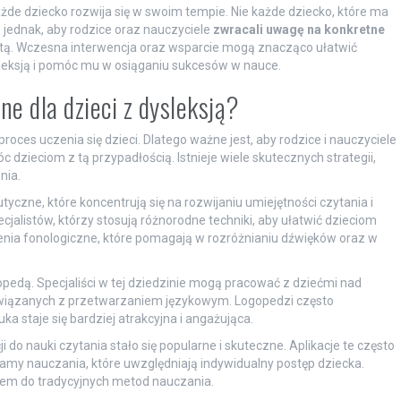
żde dziecko rozwija się w swoim tempie. Nie każde dziecko, które ma
 jednak, aby rodzice oraz nauczyciele
zwracali uwagę na konkretne
listą. Wczesna interwencja oraz wsparcie mogą znacząco ułatwić
leksją i pomóc mu w osiąganiu sukcesów w nauce.
e dla dzieci z dysleksją?
oces uczenia się dzieci. Dlatego ważne jest, aby rodzice i nauczyciele
dzieciom z tą przypadłością. Istnieje wiele skutecznych strategii,
nia.
czne, które koncentrują się na rozwijaniu umiejętności czytania i
jalistów, którzy stosują różnorodne techniki, aby ułatwić dzieciom
nia fonologiczne, które pomagają w rozróżnianiu dźwięków oraz w
pedą. Specjaliści w tej dziedzinie mogą pracować z dziećmi nad
 związanych z przetwarzaniem językowym. Logopedzi często
ka staje się bardziej atrakcyjna i angażująca.
 do nauki czytania stało się popularne i skuteczne. Aplikacje te często
amy nauczania, które uwzględniają indywidualny postęp dziecka.
em do tradycyjnych metod nauczania.