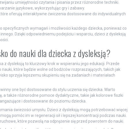
ijaniu umiejętności czytania i pisania przez różnorodne techniki.
twarzanie językowe, wykorzystując gry i zabawy.
 które oferują interaktywne ćwiczenia dostosowane do indywidualnych
do specyficznych wymagań i możliwości każdego dziecka, ponieważ co
innego. Dzięki odpowiedniemu podejściu i wsparciu, dzieci z dysleksją
ości.
ko do nauki dla dziecka z dysleksją?
a z dysleksją to kluczowy krok w wspieraniu jego edukacji. Przede
 nauki, które będzie wolne od bodźców rozpraszających, takich jak
isko sprzyja lepszemu skupieniu się na zadaniach i materiałach
owinny one być dostosowane do stylu uczenia się dziecka. Warto
, a także różnorodne pomoce dydaktyczne, takie jak kolorowe fiszki
ły angażujące i dostosowane do poziomu dziecka.
zymania świeżości umysłu. Dzieci z dysleksją mogą potrzebować więcej
mogą pomóc im w regeneracji sił i lepszej koncentracji podczas nauki.
uchowe, które pozwolą na odprężenie się przed powrotem do nauki.