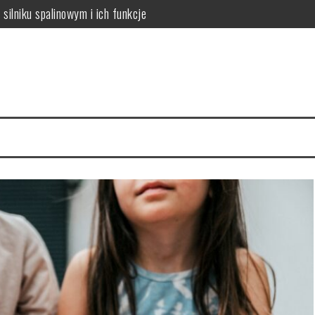
silniku spalinowym i ich funkcje
o sukcesu uczniów o specjalnych potrzebach
 8 klasie: Przewodnik dla rodziców i uczniów
ęzyku angielskim? Przewodnik dla zaawansowanych uczniów
a studia krok po kroku
wanie i wizyty u stomatologa