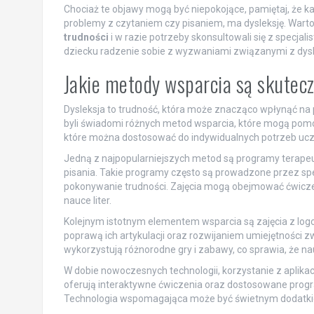
Chociaż te objawy mogą być niepokojące, pamiętaj, że ka
problemy z czytaniem czy pisaniem, ma dysleksję. Warto
trudności
i w razie potrzeby skonsultowali się z specja
dziecku radzenie sobie z wyzwaniami związanymi z dys
Jakie metody wsparcia są skuteczn
Dysleksja to trudność, która może znacząco wpłynąć na pr
byli świadomi różnych metod wsparcia, które mogą pomóc 
które można dostosować do indywidualnych potrzeb ucz
Jedną z najpopularniejszych metod są programy terapeuty
pisania. Takie programy często są prowadzone przez spec
pokonywanie trudności. Zajęcia mogą obejmować ćwicze
nauce liter.
Kolejnym istotnym elementem wsparcia są zajęcia z logo
poprawą ich artykulacji oraz rozwijaniem umiejętności
wykorzystują różnorodne gry i zabawy, co sprawia, że nau
W dobie nowoczesnych technologii, korzystanie z aplikacji
oferują interaktywne ćwiczenia oraz dostosowane progr
Technologia wspomagająca może być świetnym dodatki