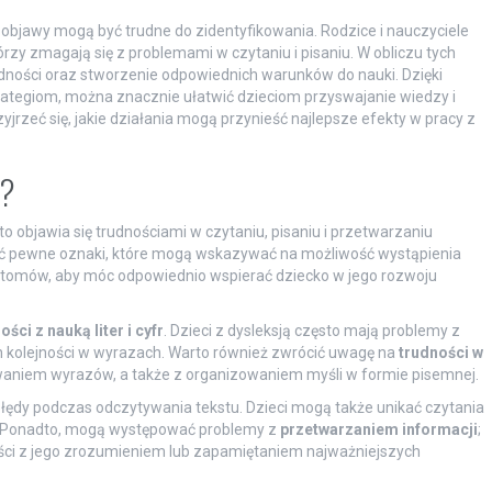
go objawy mogą być trudne do zidentyfikowania. Rodzice i nauczyciele
zy zmagają się z problemami w czytaniu i pisaniu. W obliczu tych
ności oraz stworzenie odpowiednich warunków do nauki. Dzięki
egiom, można znacznie ułatwić dzieciom przyswajanie wiedzy i
jrzeć się, jakie działania mogą przynieść najlepsze efekty w pracy z
a?
o objawia się trudnościami w czytaniu, pisaniu i przetwarzaniu
ć pewne oznaki, które mogą wskazywać na możliwość wystąpienia
ptomów, aby móc odpowiednio wspierać dziecko w jego rozwoju
ości z nauką liter i cyfr
. Dzieci z dysleksją często mają problemy z
h kolejności w wyrazach. Warto również zwrócić uwagę na
trudności w
waniem wyrazów, a także z organizowaniem myśli w formie pisemnej.
łędy podczas odczytywania tekstu. Dzieci mogą także unikać czytania
ji. Ponadto, mogą występować problemy z
przetwarzaniem informacji
;
i z jego zrozumieniem lub zapamiętaniem najważniejszych