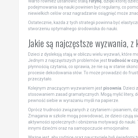
Warto również ustanowić stałą
rutynę
, dzięki której dzi
podejmowania się nauki powinien być regularny, co pomo
niewielkich celów oraz nagradzanie osiągnięć może zna
Ostatecznie, każda z tych strategii powinna być elasty
stworzeniu optymalnego środowiska do nauki.
Jakie są najczęstsze wyzwania, z 
Dzieci z dysleksją stają w obliczu wielu wyzwań, które 
Jednym z najczęstszych problemów jest
trudność w cz
płynnością czytania, co sprawia, że nie są w stanie skon
procesie dekodowania słów. To może prowadzić do frustr
przeczytało.
Kolejnym znaczącym wyzwaniem jest
pisownia
. Dzieci
stosowaniem zasad gramatycznych. Mogą mylić litery, dod
pewność siebie w wyrażaniu myśli na papierze.
Oprócz trudności związanych z czytaniem i pisaniem, dz
Zmagania w szkole mogą powodować, że dzieci czują się
aktywności społecznych i obniżenia motywacji do nauki
innymi dziećmi oraz na samopoczucie emocjonalne.
Ważne jest, aby rodzice oraz nauczyciele byli świadomi